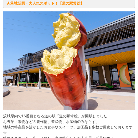
★茨城話題・大人気スポット！【道の駅常総】
茨城県内で16番目となる道の駅「道の駅常総」が開駅しました！
お野菜・果物などの農作物、畜産物、水産物のみならず、
地域の特産品を活かしたお食事やスイーツ、加工品も多数ご用意しております
☆