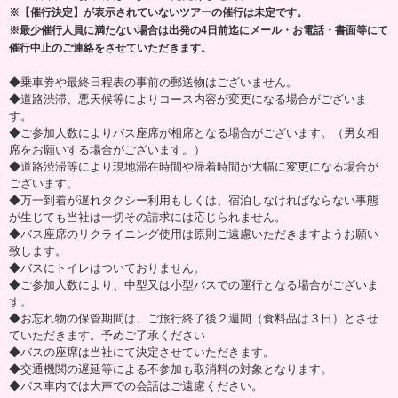
※【催行決定】が表示されていないツアーの催行は未定です。
※最少催行人員に満たない場合は出発の4日前迄にメール・お電話・書面等にて
催行中止のご連絡をさせていただきます。
◆乗車券や最終日程表の事前の郵送物はございません。
◆道路渋滞、悪天候等によりコース内容が変更になる場合がございま
す。
◆ご参加人数によりバス座席が相席となる場合がございます。（男女相
席をお願いする場合がございます。）
◆道路渋滞等により現地滞在時間や帰着時間が大幅に変更になる場合が
ございます。
◆万一到着が遅れタクシー利用もしくは、宿泊しなければならない事態
が生じても当社は一切その請求には応じられません。
◆バス座席のリクライニング使用は原則ご遠慮いただきますようお願い
致します。
◆バスにトイレはついておりません。
◆ご参加人数により、中型又は小型バスでの運行となる場合がございま
す。
◆お忘れ物の保管期間は、ご旅行終了後２週間（食料品は３日）とさせ
ていただきます。予めご了承ください
◆バスの座席は当社にて決定させていただきます。
◆交通機関の遅延等による不参加も取消料の対象となります。
◆バス車内では大声での会話はご遠慮ください。