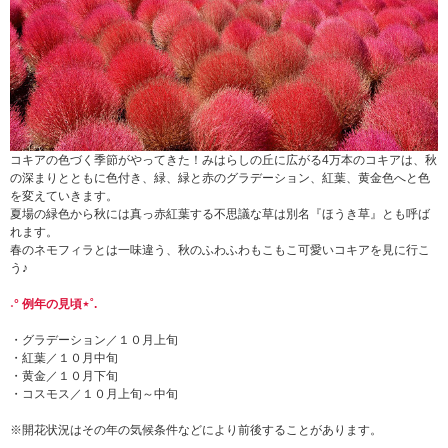
コキアの色づく季節がやってきた！みはらしの丘に広がる4万本のコキアは、秋
の深まりとともに色付き、緑、緑と赤のグラデーション、紅葉、黄金色へと色
を変えていきます。
夏場の緑色から秋には真っ赤紅葉する不思議な草は別名『ほうき草』とも呼ば
れます。
春のネモフィラとは一味違う、秋のふわふわもこもこ可愛いコキアを見に行こ
う♪
˖° 例年の見頃⋆˚.
・グラデーション／１０月上旬
・紅葉／１０月中旬
・黄金／１０月下旬
・コスモス／１０月上旬～中旬
※開花状況はその年の気候条件などにより前後することがあります。