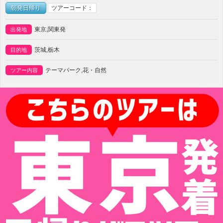
朝発日帰り
ツアーコード：
東京,関東発
出発地
茨城,栃木
目的地
テーマパーク,花・自然
ツアー内容