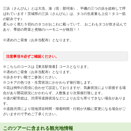
三浜（さんぴん）とは大洗、湊（現：那珂湊）、平磯の三つの浜を総称して呼
ばれています！茨城県の三浜（さんぴん）は、タコの生産量も上位！タコ一筋
の駅弁です♪
柔らかく煮た５切れのタコがおこわに載っていて、 おこわもタコが炊き込んで
あり、季節の野菜と煮物のハーモニーが格別！！
※遅めのご昼食（お弁当配布）となります。
注意事項※必ずご確認ください。
※こちらのコースは【東京駅発着】コースとなります。
※遅めのご昼食（お弁当配布）となります。
※歩きやすい靴でご参加ください。
※コキアの色づき・生育状況にかかわらず催行致します。
※花は例年の見頃に合わせて設定しておりますが、気象状況により前後する場
合があり開花状況にかかわらず、人数集まり次第催行致します。
※道の駅常総は、渋滞等道路状況などによりお立ち寄りできない場合がありま
す。
※道路渋滞により現地滞在時間・帰着時間・行程が大幅に変更になる場合がご
ざいますので予めご了承ください。
このツアーに含まれる観光地情報