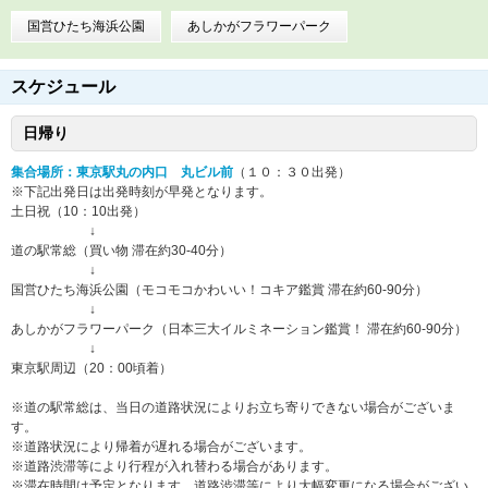
国営ひたち海浜公園
あしかがフラワーパーク
スケジュール
日帰り
集合場所：東京駅丸の内口 丸ビル前
（１０：３０出発）
※下記出発日は出発時刻が早発となります。
土日祝（10：10出発）
↓
道の駅常総（買い物 滞在約30-40分）
↓
国営ひたち海浜公園（モコモコかわいい！コキア鑑賞 滞在約60-90分）
↓
あしかがフラワーパーク（日本三大イルミネーション鑑賞！ 滞在約60-90分）
↓
東京駅周辺（20：00頃着）
※道の駅常総は、当日の道路状況によりお立ち寄りできない場合がございま
す。
※道路状況により帰着が遅れる場合がございます。
※道路渋滞等により行程が入れ替わる場合があります。
※滞在時間は予定となります。道路渋滞等により大幅変更になる場合がござい