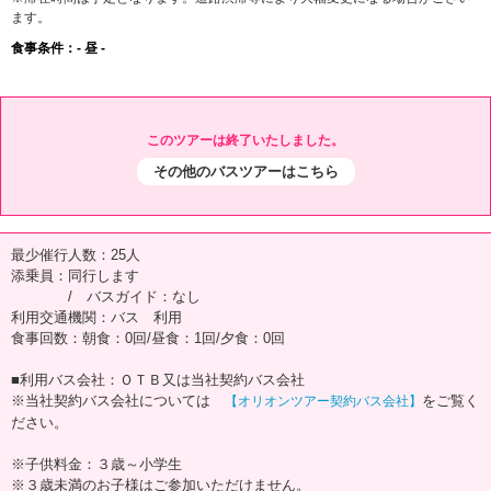
ます。
食事条件：- 昼 -
このツアーは終了いたしました。
その他のバスツアーはこちら
最少催行人数：25人
添乗員：同行します
/ バスガイド：なし
利用交通機関：バス 利用
食事回数：朝食：0回/昼食：1回/夕食：0回
■利用バス会社：ＯＴＢ又は当社契約バス会社
※当社契約バス会社については
をご覧く
【オリオンツアー契約バス会社】
ださい。
※子供料金：３歳～小学生
※３歳未満のお子様はご参加いただけません。