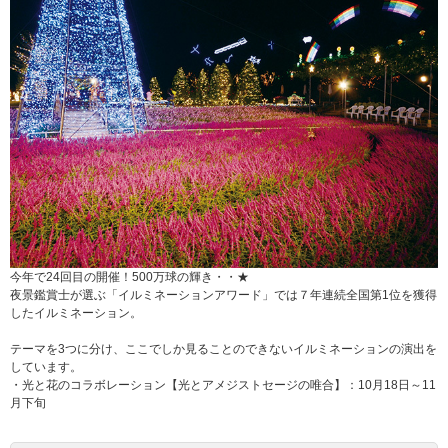
今年で24回目の開催！500万球の輝き・・★
夜景鑑賞士が選ぶ「イルミネーションアワード」では７年連続全国第1位を獲得
したイルミネーション。
テーマを3つに分け、ここでしか見ることのできないイルミネーションの演出を
しています。
・光と花のコラボレーション【光とアメジストセージの唯合】：10月18日～11
月下旬