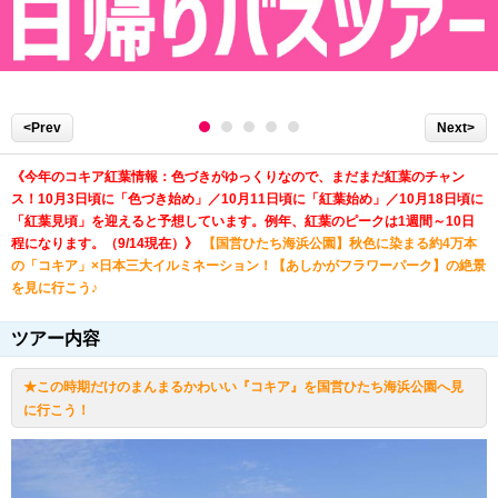
<Prev
Next>
《今年のコキア紅葉情報：色づきがゆっくりなので、まだまだ紅葉のチャン
ス！10月3日頃に「色づき始め」／10月11日頃に「紅葉始め」／10月18日頃に
「紅葉見頃」を迎えると予想しています。例年、紅葉のピークは1週間～10日
程になります。（9/14現在）》
【国営ひたち海浜公園】秋色に染まる約4万本
の「コキア」×日本三大イルミネーション！【あしかがフラワーパーク】の絶景
を見に行こう♪
ツアー内容
★この時期だけのまんまるかわいい『コキア』を国営ひたち海浜公園へ見
に行こう！