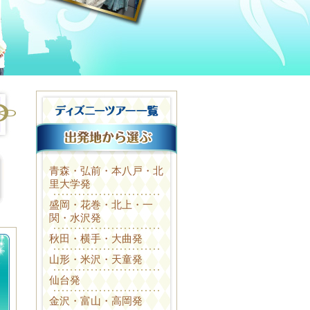
青森・弘前・本八戸・北
里大学発
盛岡・花巻・北上・一
関・水沢発
秋田・横手・大曲発
山形・米沢・天童発
仙台発
金沢・富山・高岡発