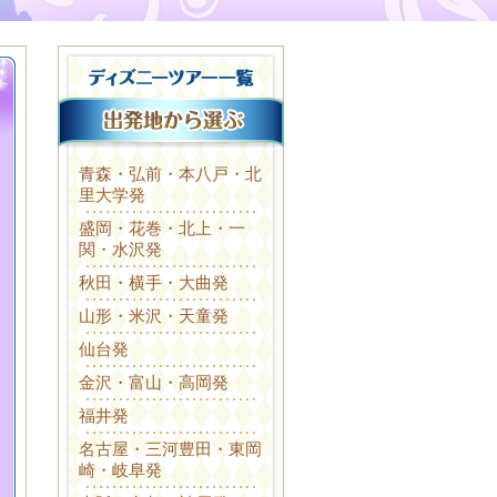
青森・弘前・本八戸・北
里大学発
盛岡・花巻・北上・一
関・水沢発
秋田・横手・大曲発
山形・米沢・天童発
仙台発
金沢・富山・高岡発
福井発
名古屋・三河豊田・東岡
崎・岐阜発