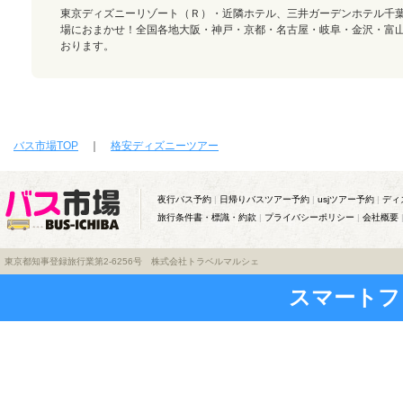
東京ディズニーリゾート（Ｒ）・近隣ホテル、三井ガーデンホテル千
場におまかせ！全国各地大阪・神戸・京都・名古屋・岐阜・金沢・富
おります。
バス市場TOP
｜
格安ディズニーツアー
夜行バス予約
|
日帰りバスツアー予約
|
usjツアー予約
|
ディ
旅行条件書・標識・約款
|
プライバシーポリシー
|
会社概要
東京都知事登録旅行業第2-6256号 株式会社トラベルマルシェ
スマートフ