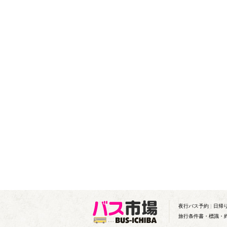
夜行バス予約
|
日帰
旅行条件書・標識・