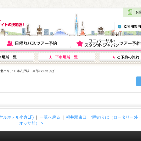
東北エリア
> 本八戸駅 南部バスのりば
ヤルホテル小倉1F)
|
一覧へ戻る
|
福井駅東口 4番のりば（ロータリー外
オッサ前） >