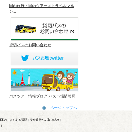
国内旅行・国内ツアーはトラベルマル
シェ
貸切バスのお問い合わせ
バスツアー情報ブログ バス市場情報局
ページトップへ
用案内
|
よくある質問
|
安全運行への取り組み
|
ート