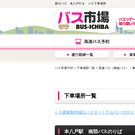
夜行バス 本八戸行き バス下車場所
バス市場TOP
>
下車場所一覧
>
高速バス（路線バス）
>
下車場所一覧
< 小倉駅新幹線口バスターミナル(リーガロイ
本八戸駅 南部バスのりば