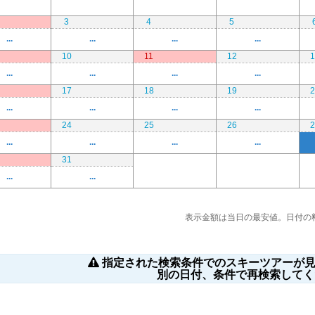
3
4
5
...
...
...
...
10
11
12
1
...
...
...
...
17
18
19
2
...
...
...
...
24
25
26
2
...
...
...
...
31
...
...
表示金額は当日の最安値。日付の
指定された検索条件でのスキーツアーが見
別の日付、条件で再検索してく