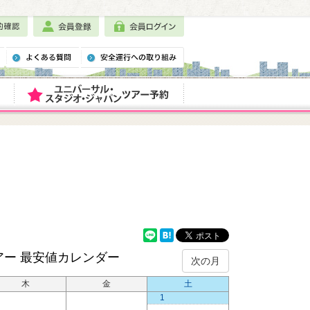
アー
最安値カレンダー
次の月
木
金
土
1