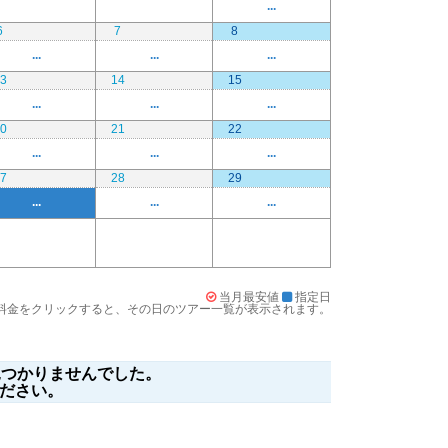
...
6
7
8
...
...
...
3
14
15
...
...
...
0
21
22
...
...
...
7
28
29
...
...
...
当月最安値
指定日
料金をクリックすると、その日のツアー一覧が表示されます。
つかりませんでした。
ださい。