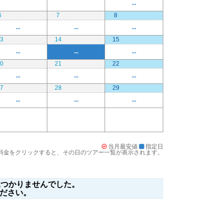
...
6
7
8
...
...
...
3
14
15
...
...
...
0
21
22
...
...
...
7
28
29
...
...
...
当月最安値
指定日
料金をクリックすると、その日のツアー一覧が表示されます。
つかりませんでした。
ださい。