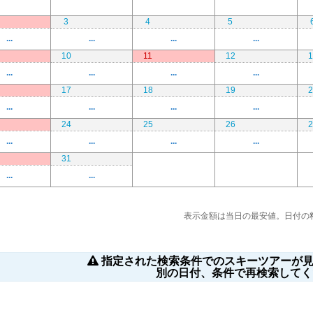
3
4
5
...
...
...
...
10
11
12
1
...
...
...
...
17
18
19
2
...
...
...
...
24
25
26
2
...
...
...
...
31
...
...
表示金額は当日の最安値。日付の
指定された検索条件でのスキーツアーが見
別の日付、条件で再検索してく