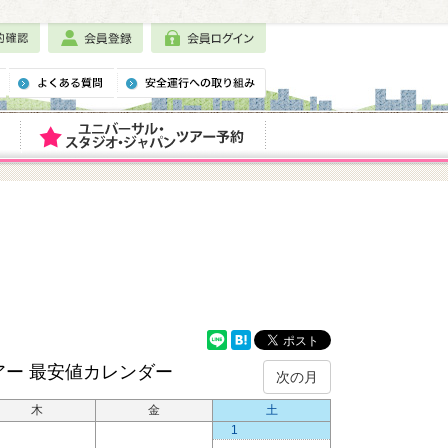
アー
最安値カレンダー
次の月
木
金
土
1