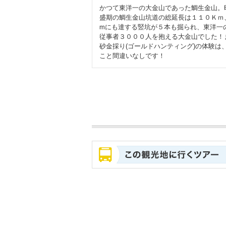
かつて東洋一の大金山であった鯛生金山。
盛期の鯛生金山坑道の総延長は１１０Ｋｍ
mにも達する竪坑が５本も掘られ、東洋一
従事者３０００人を抱える大金山でした！
砂金採り(ゴールドハンティング)の体験は
こと間違いなしです！