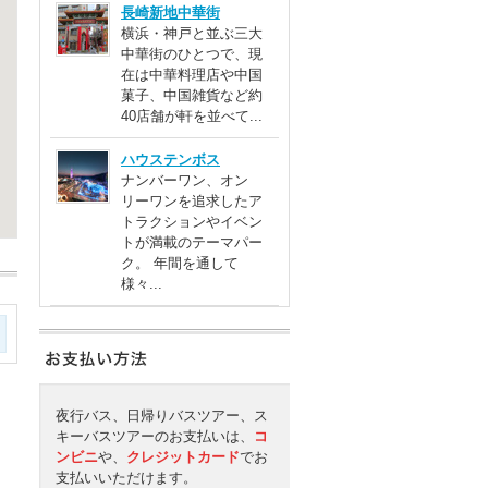
長崎新地中華街
横浜・神戸と並ぶ三大
中華街のひとつで、現
在は中華料理店や中国
菓子、中国雑貨など約
40店舗が軒を並べて...
ハウステンボス
ナンバーワン、オン
リーワンを追求したア
トラクションやイベン
トが満載のテーマパー
ク。 年間を通して
様々...
夜行バス、日帰りバスツアー、ス
キーバスツアーのお支払いは、
コ
ンビニ
や、
クレジットカード
でお
支払いいただけます。