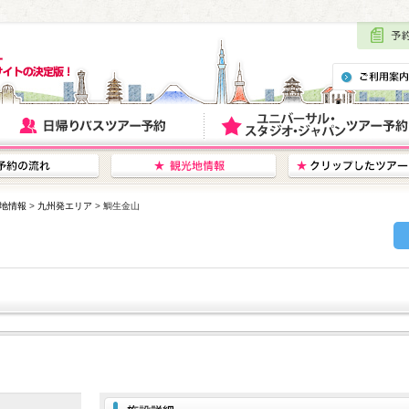
地情報
>
九州発エリア
> 鯛生金山