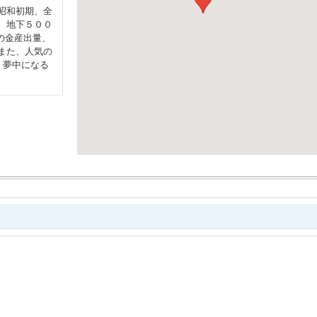
昭和初期、全
、地下５００
の金産出量、
また、人気の
、夢中になる