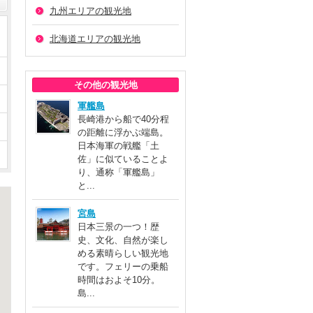
九州エリアの観光地
北海道エリアの観光地
その他の観光地
軍艦島
長崎港から船で40分程
の距離に浮かぶ端島。
日本海軍の戦艦「土
佐」に似ていることよ
り、通称「軍艦島」
と...
宮島
日本三景の一つ！歴
史、文化、自然が楽し
める素晴らしい観光地
です。フェリーの乗船
時間はおよそ10分。
島...