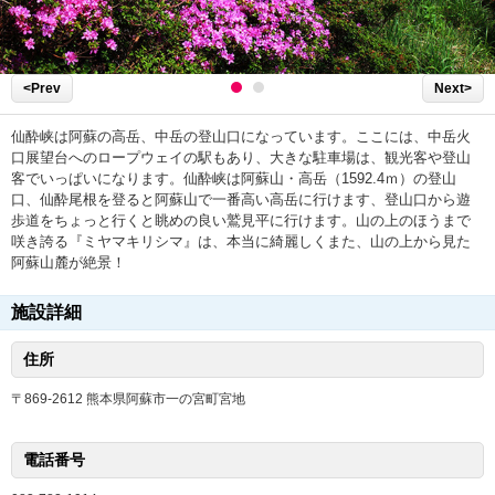
<Prev
Next>
仙酔峡は阿蘇の高岳、中岳の登山口になっています。ここには、中岳火
口展望台へのロープウェイの駅もあり、大きな駐車場は、観光客や登山
客でいっぱいになります。仙酔峡は阿蘇山・高岳（1592.4ｍ）の登山
口、仙酔尾根を登ると阿蘇山で一番高い高岳に行けます、登山口から遊
歩道をちょっと行くと眺めの良い鷲見平に行けます。山の上のほうまで
咲き誇る『ミヤマキリシマ』は、本当に綺麗しくまた、山の上から見た
阿蘇山麓が絶景！
施設詳細
住所
〒869-2612 熊本県阿蘇市一の宮町宮地
電話番号