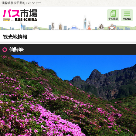
仙酔峡格安日帰りバスツアー
観光地情報
仙酔峡