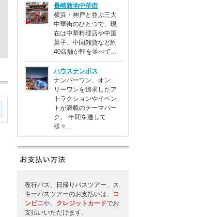
長崎新地中華街
横浜・神戸と並ぶ三大
中華街のひとつで、現
在は中華料理店や中国
菓子、中国雑貨など約
40店舗が軒を並べて...
ハウステンボス
ナンバーワン、オン
リーワンを追求したア
トラクションやイベン
トが満載のテーマパー
ク。 年間を通して
様々...
夜行バス、日帰りバスツアー、ス
キーバスツアーのお支払いは、
コ
ンビニ
や、
クレジットカード
でお
支払いいただけます。