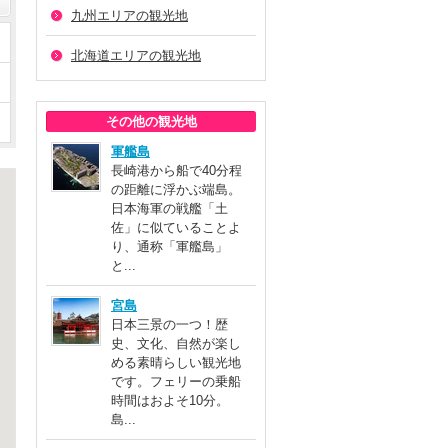
九州エリアの観光地
北海道エリアの観光地
その他の観光地
軍艦島
長崎港から船で40分程
の距離に浮かぶ端島。
日本海軍の戦艦「土
佐」に似ていることよ
り、通称「軍艦島」
と...
宮島
日本三景の一つ！歴
史、文化、自然が楽し
める素晴らしい観光地
です。フェリーの乗船
時間はおよそ10分。
島...