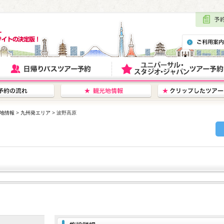
地情報
>
九州発エリア
> 波野高原