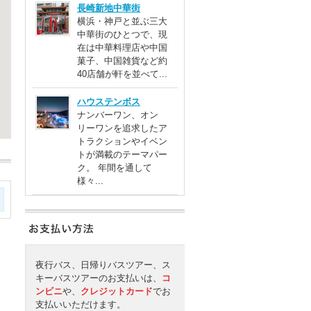
長崎新地中華街
横浜・神戸と並ぶ三大
中華街のひとつで、現
在は中華料理店や中国
菓子、中国雑貨など約
40店舗が軒を並べて...
ハウステンボス
ナンバーワン、オン
リーワンを追求したア
トラクションやイベン
トが満載のテーマパー
ク。 年間を通して
様々...
夜行バス、日帰りバスツアー、ス
キーバスツアーのお支払いは、
コ
ンビニ
や、
クレジットカード
でお
支払いいただけます。