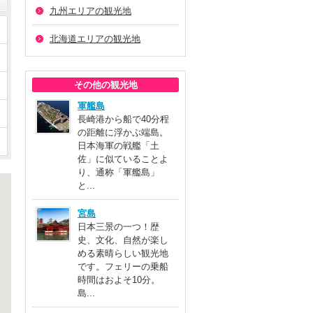
九州エリアの観光地
北海道エリアの観光地
その他の観光地
軍艦島
長崎港から船で40分程
の距離に浮かぶ端島。
日本海軍の戦艦「土
佐」に似ていることよ
り、通称「軍艦島」
と...
宮島
日本三景の一つ！歴
史、文化、自然が楽し
める素晴らしい観光地
です。フェリーの乗船
時間はおよそ10分。
島...