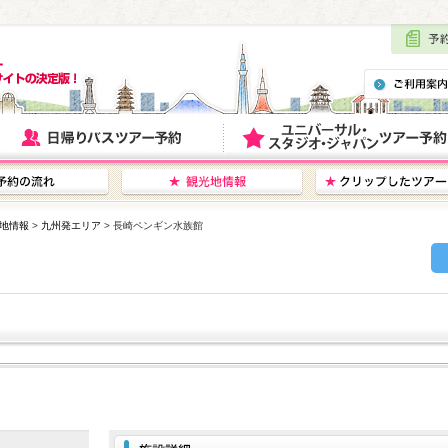
地情報
>
九州発エリア
> 長崎ペンギン水族館