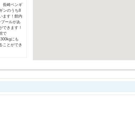
、長崎ペンギ
ギンのうち8
います！館内
ンプールがあ
ができます！
館で
00kgにも
ることができ