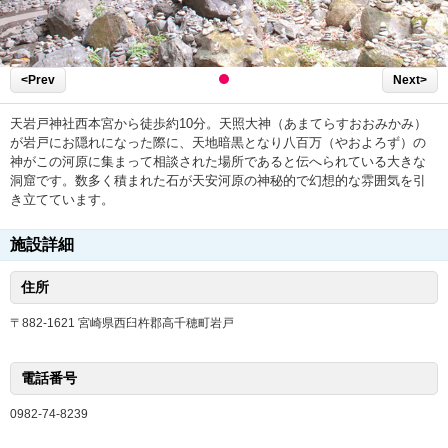
<Prev
Next>
天岩戸神社西本宮から徒歩約10分。天照大神（あまてらすおおみかみ）
が岩戸にお隠れになった際に、天地暗黒となり八百万（やおよろず）の
神がこの河原に集まって相談された場所であると伝へられている大きな
洞窟です。数多く積まれた石が天安河原の神秘的で幻想的な雰囲気を引
き立てています。
施設詳細
住所
〒882-1621 宮崎県西臼杵郡高千穂町岩戸
電話番号
0982-74-8239