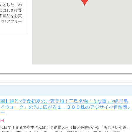
めとした、わ
にはわさび専
名産品をお買
バリアフリー
岡】絶景×美食初夏のご褒美旅！三島名物「うな重」×絶景吊
イウォーク』の先に広がる１，３００株のアジサイ小道散策♪
アー
 円
を1日で！まるで空中さんぽ！？絶景大吊り橋と色鮮やかな「あじさい小道」