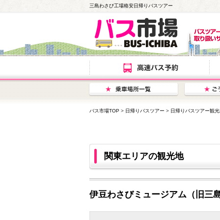
三島わさび工場格安日帰りバスツアー
バス市場TOP
>
日帰りバスツアー
>
日帰りバスツアー観光
関東エリアの観光地
伊豆わさびミュージアム（旧三