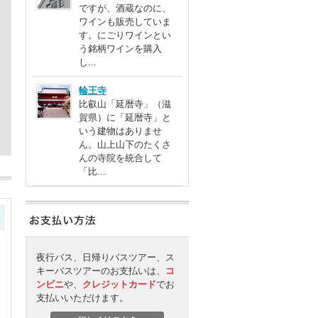
ですが、酒蔵なのに、
ワインも販売していま
す。にごりワインとい
う銘柄ワインを購入
し...
輪王寺
比叡山「延暦寺」（滋
賀県）に「延暦寺」と
いう建物はありませ
ん。山上山下のたくさ
んの寺院を統合して
「比...
夜行バス、日帰りバスツアー、ス
キーバスツアーのお支払いは、
コ
ンビニ
や、
クレジットカード
でお
支払いいただけます。