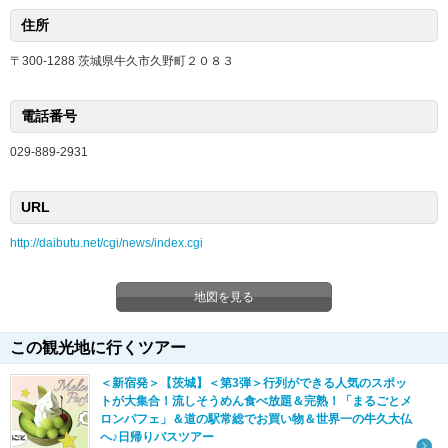
住所
〒300-1288 茨城県牛久市久野町２０８３
電話番号
029-889-2931
URL
http://daibutu.net/cgi/news/index.cgi
地図を見る
この観光地に行くツアー
＜新宿発＞【茨城】＜第3弾＞行列ができる人気のスポッ
トが大集合！流しそうめん食べ放題＆完熟！「まるごとメ
ロンパフェ」＆道の駅常総でお買い物＆世界一の牛久大仏
へ♪日帰りバスツアー