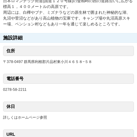
日本ロマンチック街道(国道１２０号線)の金精峠の西の道路沿いに広がる
標高１，４００メートルの高原です。
周辺には、白樺やブナ、ミズナラなどの原生林で囲まれた神秘的な湖、
丸沼や菅沼などがあり高山植物の宝庫です。キャンプ場や丸沼高原スキ
ー場、ペンション村などもあり一年を通じて楽しめるところです。
施設詳細
住所
〒378-0497 群馬県利根郡片品村東小川４６５８−５８
電話番号
0278-58-2211
休日
詳しくはホームページ参照
URL