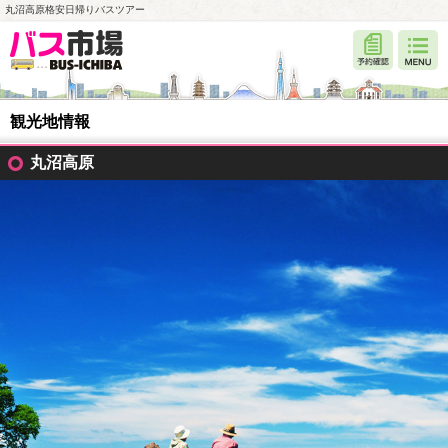
丸沼高原格安日帰りバスツアー
観光地情報
丸沼高原