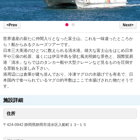
<Prev
Next>
世界遺産の新たに仲間入りとなった富士山。これを一味違ったところか
ら！船からみるクルーズツアーです。
日本三大美港のひとつに数えられる清水港。雄大な富士山をはじめ日本
平や三保の松原、遠くには伊豆半島を望む風光明媚な景色と、国際貿易
港「清水」ならではのタンカー船や大型クレーンなど見るものを圧倒す
る景観をお楽しみ下さい。
港周辺には倉庫が建ち並んでおり、冷凍マグロの水揚げでも有名で、日
本国内で食べられているマグロ約半数はここで水揚げされた物だそうで
す。
施設詳細
住所
〒424-0942 静岡県静岡市清水区入船町１３−１５