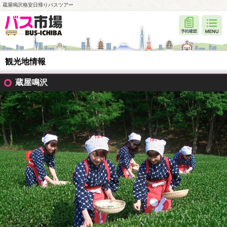
蔵屋鳴沢格安日帰りバスツアー
観光地情報
蔵屋鳴沢