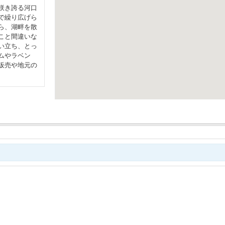
咲き誇る河口
で繰り広げら
ら、湖畔を散
こと間違いな
い立ち、とっ
ムやラベン
販売や地元の