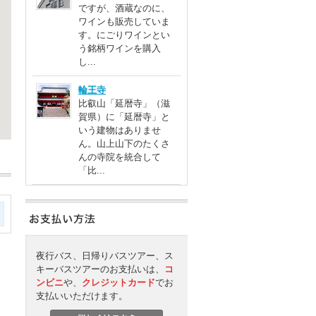
ですが、酒蔵なのに、
ワインも販売していま
す。にごりワインとい
う銘柄ワインを購入
し...
輪王寺
比叡山「延暦寺」（滋
賀県）に「延暦寺」と
いう建物はありませ
ん。山上山下のたくさ
んの寺院を統合して
「比...
夜行バス、日帰りバスツアー、ス
キーバスツアーのお支払いは、
コ
ンビニ
や、
クレジットカード
でお
支払いいただけます。