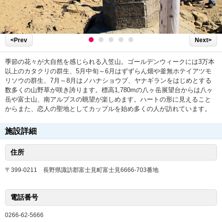
<Prev
Next>
季節の花々が大自然を感じられる入笠山。ゴールデンウィークには3万本
以上のカタクリの群生、5月中旬～6月はずずらん畑や釜無ホテイアツモ
リソウの群生、7月～8月はノハナショウブ、ヤナギランをはじめとする
数多くの山野草が咲き誇ります。標高1,780mの八ヶ岳展望台からは八ヶ
岳や富士山、南アルプスの眺望が楽しめます。ハートの形に見えること
からまた、恋人の聖地としてカップルを始め多くの人が訪れています。
施設詳細
住所
〒399-0211 長野県諏訪郡富士見町富士見6666-703番地
電話番号
0266-62-5666