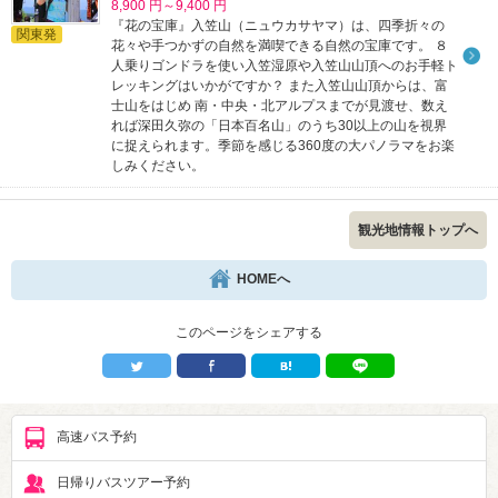
8,900 円～9,400 円
『花の宝庫』入笠山（ニュウカサヤマ）は、四季折々の
関東発
花々や手つかずの自然を満喫できる自然の宝庫です。 ８
人乗りゴンドラを使い入笠湿原や入笠山山頂へのお手軽ト
レッキングはいかがですか？ また入笠山山頂からは、富
士山をはじめ 南・中央・北アルプスまでが見渡せ、数え
れば深田久弥の「日本百名山」のうち30以上の山を視界
に捉えられます。季節を感じる360度の大パノラマをお楽
しみください。
観光地情報トップへ
HOMEへ
このページをシェアする
高速バス予約
日帰りバスツアー予約