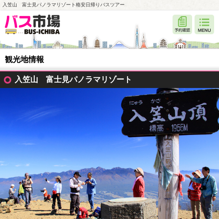
入笠山 富士見パノラマリゾート格安日帰りバスツアー
観光地情報
入笠山 富士見パノラマリゾート