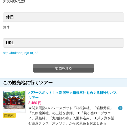
0460-83-7123
休日
無休
URL
http://hakonejinja.or.jp/
地図を見る
この観光地に行くツアー
パワースポット！＜新宿発＞箱根三社をめぐる日帰りバス
ツアー
8,480 円
★関東屈指のパワースポット「箱根神社」「箱根元宮」
「九頭龍神社」の三社を参拝。 ★「駒ヶ岳ロープウエ
関東発
イ」乗船料、「九頭龍の森」入園料込み。 ★芦ノ湖を望
む絶景テラス「芦ノソラ」からの景色もお楽しみ☆