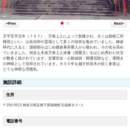
<Prev
Next>
天平宝字元年（７５７）、万巻上人によって創建され、古くは箱根三所
権現といい、山岳信仰の霊場として多くの信仰を集めていました。鎌倉
時代に入ると、源頼朝をはじめ鎌倉幕府要人から敬われ、その名を高め
ていきました。現在も木造万巻上人坐像（国重文）をはじめ秀れた社宝
が数多く残されています。交通安全・心願成就・開運厄除など、運開き
の神様として信仰されています。８００年を越す杉並木が続く参道は、
とても神聖な雰囲気。
施設詳細
住所
〒250-0522 神奈川県足柄下郡箱根町元箱根８０−１
電話番号