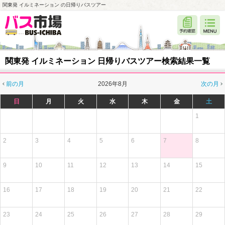
関東発 イルミネーション の日帰りバスツアー
関東発 イルミネーション 日帰りバスツアー検索結果一覧
前の月
2026年8月
次の月
日
月
火
水
木
金
土
1
2
3
4
5
6
7
8
9
10
11
12
13
14
15
16
17
18
19
20
21
22
23
24
25
26
27
28
29