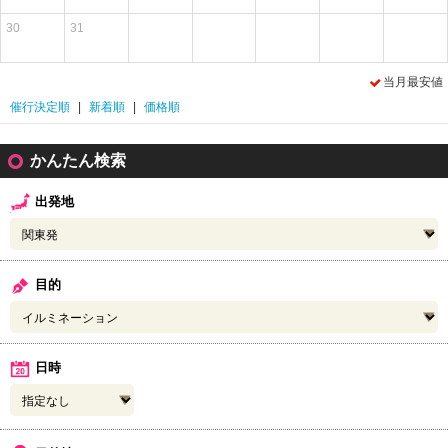
30
31
当月最安値
催行決定順
|
新着順
|
価格順
かんたん検索
出発地
目的
日時