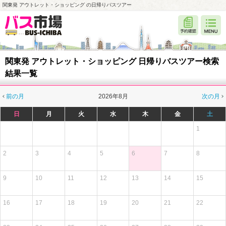
関東発 アウトレット・ショッピング の日帰りバスツアー
関東発 アウトレット・ショッピング 日帰りバスツアー検索
結果一覧
前の月
2026年8月
次の月
日
月
火
水
木
金
土
1
2
3
4
5
6
7
8
9
10
11
12
13
14
15
16
17
18
19
20
21
22