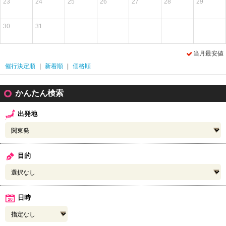
23
24
25
26
27
28
29
30
31
当月最安値
催行決定順
|
新着順
|
価格順
かんたん検索
出発地
目的
日時