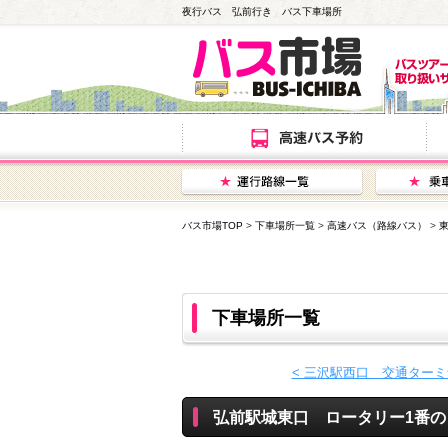
夜行バス 弘前行き バス下車場所
バス市場TOP
>
下車場所一覧
>
高速バス（路線バス）
>
下車場所一覧
< 三沢駅西口 交通ターミ
弘前駅城東口 ロータリー1番の