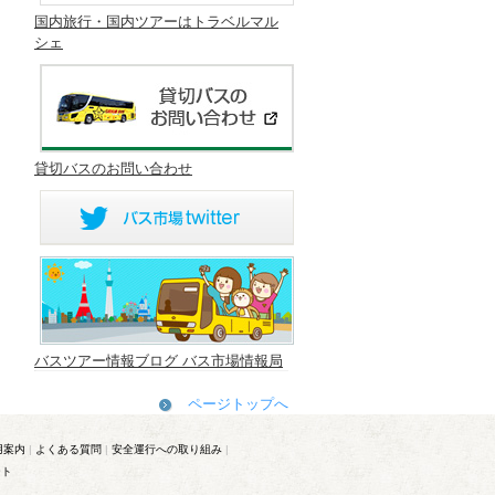
国内旅行・国内ツアーはトラベルマル
シェ
貸切バスのお問い合わせ
バスツアー情報ブログ バス市場情報局
ページトップへ
用案内
|
よくある質問
|
安全運行への取り組み
|
ート