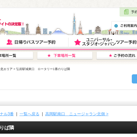
東北エリア
> 弘前駅城東口 ロータリー1番のりば隣
ナル3番
|
一覧へ戻る
|
高岡駅南口 ニュージャラン北側 >
りば隣