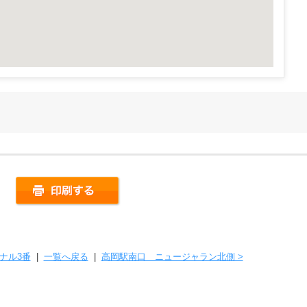
ナル3番
|
一覧へ戻る
|
高岡駅南口 ニュージャラン北側 >