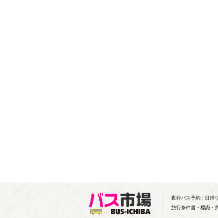
夜行バス予約
|
日帰
旅行条件書・標識・