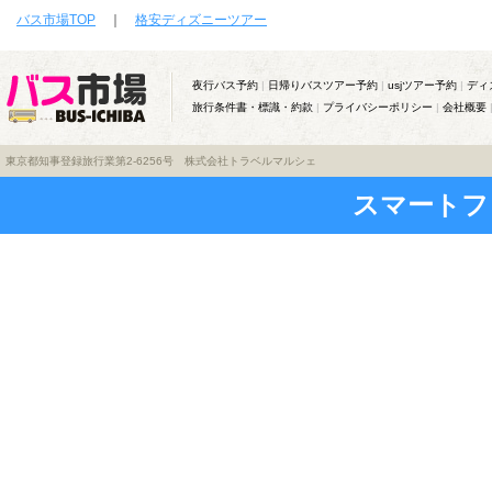
バス市場TOP
｜
格安ディズニーツアー
夜行バス予約
|
日帰りバスツアー予約
|
usjツアー予約
|
ディ
旅行条件書・標識・約款
|
プライバシーポリシー
|
会社概要
東京都知事登録旅行業第2-6256号 株式会社トラベルマルシェ
スマートフ