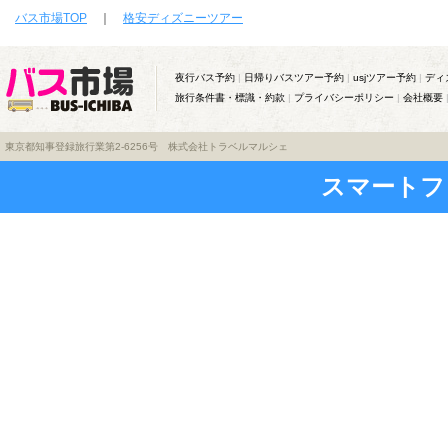
バス市場TOP
｜
格安ディズニーツアー
夜行バス予約
|
日帰りバスツアー予約
|
usjツアー予約
|
ディ
旅行条件書・標識・約款
|
プライバシーポリシー
|
会社概要
東京都知事登録旅行業第2-6256号 株式会社トラベルマルシェ
スマートフ