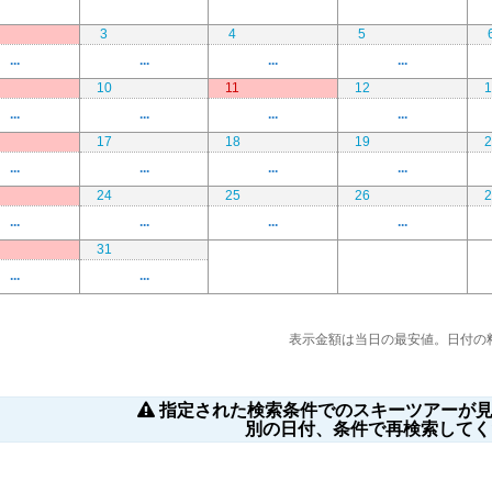
3
4
5
...
...
...
...
10
11
12
1
...
...
...
...
17
18
19
2
...
...
...
...
24
25
26
2
...
...
...
...
31
...
...
表示金額は当日の最安値。日付の
指定された検索条件でのスキーツアーが見
別の日付、条件で再検索してく