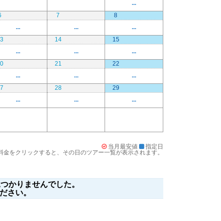
...
6
7
8
...
...
...
3
14
15
...
...
...
0
21
22
...
...
...
7
28
29
...
...
...
当月最安値
指定日
料金をクリックすると、その日のツアー一覧が表示されます。
つかりませんでした。
ださい。