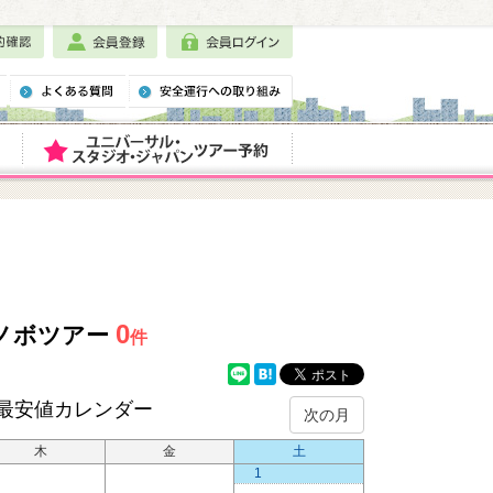
0
スノボツアー
件
最安値カレンダー
次の月
木
金
土
1