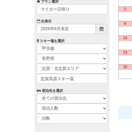
プラン選択
マイカー日帰り
2
出発日
9
16
スキー場を選択
23
30
志賀高原スキー場
宿泊先を選択