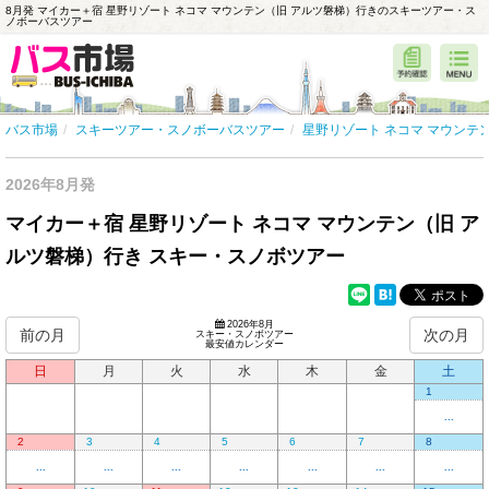
8月発 マイカー＋宿 星野リゾート ネコマ マウンテン（旧 アルツ磐梯）行きのスキーツアー・ス
ノボーバスツアー
バス市場
スキーツアー・スノボーバスツアー
星野リゾート ネコマ マウンテ
2026年8月発
マイカー＋宿 星野リゾート ネコマ マウンテン（旧 ア
ルツ磐梯）行き スキー・スノボツアー
2026年8月
前の月
次の月
スキー・スノボツアー
最安値カレンダー
日
月
火
水
木
金
土
1
...
2
3
4
5
6
7
8
...
...
...
...
...
...
...