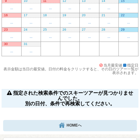
9
10
11
12
13
14
15
...
...
...
...
...
...
...
16
17
18
19
20
21
22
...
...
...
...
...
...
...
23
24
25
26
27
28
29
...
...
...
...
...
...
...
30
31
...
...
当月最安値
指定日
表示金額は当日の最安値。日付の料金をクリックすると、その日のツアー一覧が
表示されます。
指定された検索条件でのスキーツアーが見つかりませ
んでした。
別の日付、条件で再検索してください。
HOMEへ