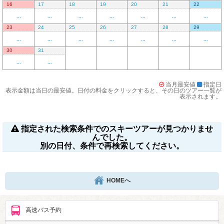
16
17
18
19
20
21
22
...
...
...
...
...
...
...
23
24
25
26
27
28
29
...
...
...
...
...
...
...
30
31
...
...
当月最安値
指定日
表示金額は当日の最安値。日付の料金をクリックすると、その日のツアー一覧が
表示されます。
指定された検索条件でのスキーツアーが見つかりませ
んでした。
別の日付、条件で再検索してください。
HOMEへ
高速バス予約