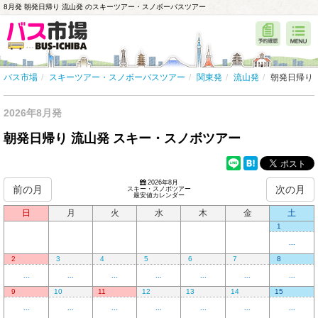
8月発 朝発日帰り 流山発 のスキーツアー・スノボーバスツアー
バス市場
スキーツアー・スノボーバスツアー
関東発
流山発
朝発日帰り
2026年8月発
朝発日帰り 流山発 スキー・スノボツアー
2026年8月
前の月
次の月
スキー・スノボツアー
最安値カレンダー
日
月
火
水
木
金
土
1
...
2
3
4
5
6
7
8
...
...
...
...
...
...
...
9
10
11
12
13
14
15
...
...
...
...
...
...
...