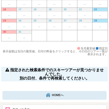
...
...
...
...
...
...
...
16
17
18
19
20
21
22
...
...
...
...
...
...
...
23
24
25
26
27
28
29
...
...
...
...
...
...
...
30
31
...
...
当月最安値
指定日
表示金額は当日の最安値。日付の料金をクリックすると、その日のツアー一覧が
表示されます。
指定された検索条件でのスキーツアーが見つかりませ
んでした。
別の日付、条件で再検索してください。
HOMEへ