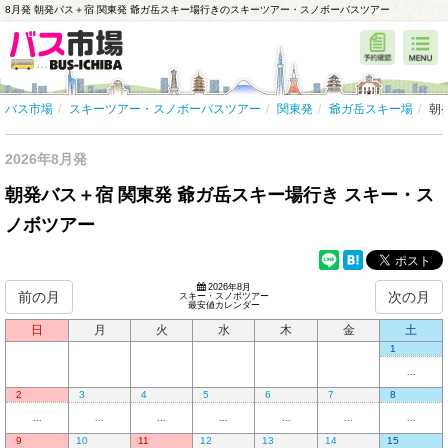
8月発 朝発バス＋宿 関東発 爺ガ岳スキー場行きのスキーツアー・スノボーバスツアー
バス市場
スキーツアー・スノボーバスツアー
関東発
爺ガ岳スキー場
朝
2026年8月発
朝発バス＋宿 関東発 爺ガ岳スキー場行き スキー・ス
ノボツアー
2026年8月
前の月
次の月
スキー・スノボツアー
最安値カレンダー
日
月
火
水
木
金
土
1
...
2
3
4
5
6
7
8
...
...
...
...
...
...
...
9
10
11
12
13
14
15