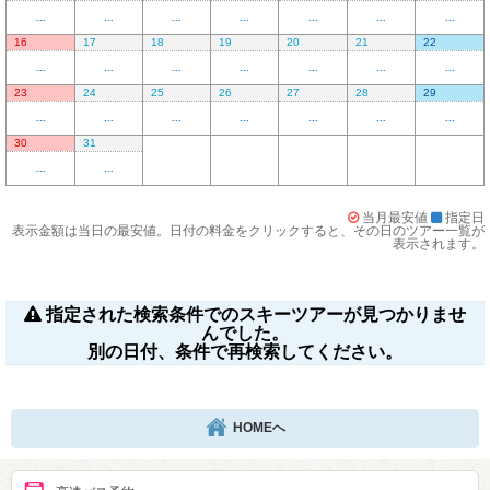
...
...
...
...
...
...
...
16
17
18
19
20
21
22
...
...
...
...
...
...
...
23
24
25
26
27
28
29
...
...
...
...
...
...
...
30
31
...
...
当月最安値
指定日
表示金額は当日の最安値。日付の料金をクリックすると、その日のツアー一覧が
表示されます。
指定された検索条件でのスキーツアーが見つかりませ
んでした。
別の日付、条件で再検索してください。
HOMEへ