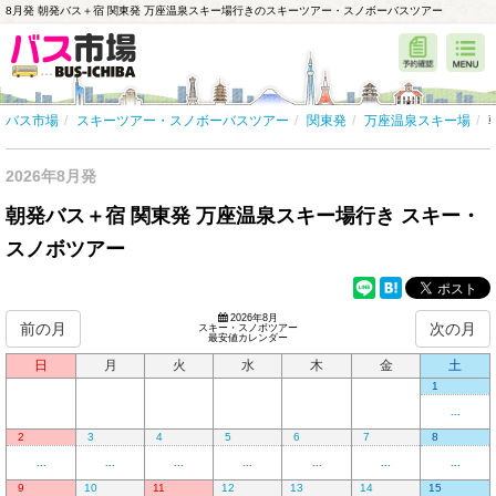
8月発 朝発バス＋宿 関東発 万座温泉スキー場行きのスキーツアー・スノボーバスツアー
バス市場
スキーツアー・スノボーバスツアー
関東発
万座温泉スキー場
2026年8月発
朝発バス＋宿 関東発 万座温泉スキー場行き スキー・
スノボツアー
2026年8月
前の月
次の月
スキー・スノボツアー
最安値カレンダー
日
月
火
水
木
金
土
1
...
2
3
4
5
6
7
8
...
...
...
...
...
...
...
9
10
11
12
13
14
15