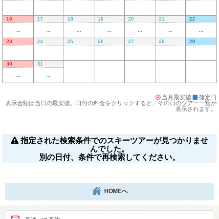
...
...
...
...
...
...
...
16
17
18
19
20
21
22
...
...
...
...
...
...
...
23
24
25
26
27
28
29
...
...
...
...
...
...
...
30
31
...
...
当月最安値
指定日
表示金額は当日の最安値。日付の料金をクリックすると、その日のツアー一覧が
表示されます。
指定された検索条件でのスキーツアーが見つかりませ
んでした。
別の日付、条件で再検索してください。
HOMEへ