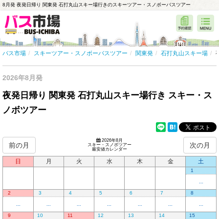
8月発 夜発日帰り 関東発 石打丸山スキー場行きのスキーツアー・スノボーバスツアー
バス市場
スキーツアー・スノボーバスツアー
関東発
石打丸山スキー場
2026年8月発
夜発日帰り 関東発 石打丸山スキー場行き スキー・ス
ノボツアー
2026年8月
前の月
次の月
スキー・スノボツアー
最安値カレンダー
日
月
火
水
木
金
土
1
...
2
3
4
5
6
7
8
...
...
...
...
...
...
...
9
10
11
12
13
14
15