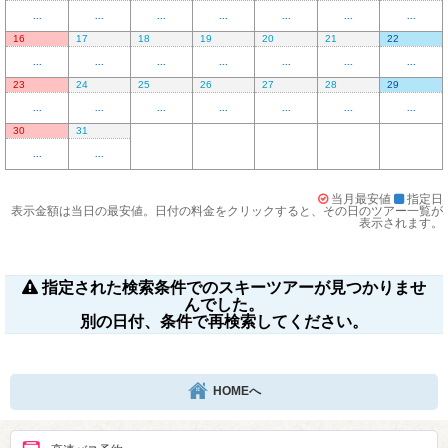
...
...
...
...
...
...
...
16
17
18
19
20
21
22
...
...
...
...
...
...
...
23
24
25
26
27
28
29
...
...
...
...
...
...
...
30
31
...
...
当月最安値
指定日
表示金額は当日の最安値。日付の料金をクリックすると、その日のツアー一覧が
表示されます。
指定された検索条件でのスキーツアーが見つかりませ
んでした。
別の日付、条件で再検索してください。
HOMEへ