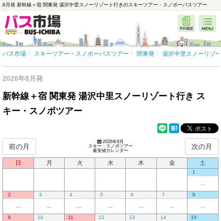
8月発 新幹線＋宿 関東発 湯沢中里スノーリゾート行きのスキーツアー・スノボーバスツアー
バス市場
スキーツアー・スノボーバスツアー
関東発
湯沢中里スノーリゾ
2026年8月発
新幹線＋宿 関東発 湯沢中里スノーリゾート行き ス
キー・スノボツアー
2026年8月
前の月
次の月
スキー・スノボツアー
最安値カレンダー
日
月
火
水
木
金
土
1
...
2
3
4
5
6
7
8
...
...
...
...
...
...
...
9
10
11
12
13
14
15