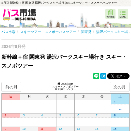
8月発 新幹線＋宿 関東発 湯沢パークスキー場行きのスキーツアー・スノボーバスツアー
バス市場
スキーツアー・スノボーバスツアー
関東発
湯沢パークスキー場
2026年8月発
新幹線＋宿 関東発 湯沢パークスキー場行き スキー・
スノボツアー
2026年8月
前の月
次の月
スキー・スノボツアー
最安値カレンダー
日
月
火
水
木
金
土
1
...
2
3
4
5
6
7
8
...
...
...
...
...
...
...
9
10
11
12
13
14
15