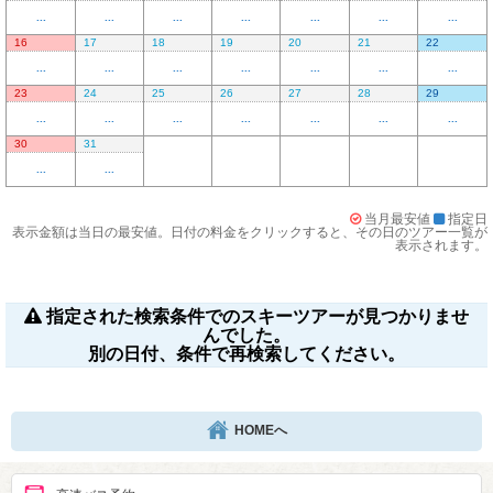
...
...
...
...
...
...
...
16
17
18
19
20
21
22
...
...
...
...
...
...
...
23
24
25
26
27
28
29
...
...
...
...
...
...
...
30
31
...
...
当月最安値
指定日
表示金額は当日の最安値。日付の料金をクリックすると、その日のツアー一覧が
表示されます。
指定された検索条件でのスキーツアーが見つかりませ
んでした。
別の日付、条件で再検索してください。
HOMEへ