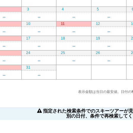
3
4
5
...
...
...
...
10
11
12
1
...
...
...
...
17
18
19
2
...
...
...
...
24
25
26
2
...
...
...
...
31
...
...
表示金額は当日の最安値。日付の
指定された検索条件でのスキーツアーが見
別の日付、条件で再検索してく