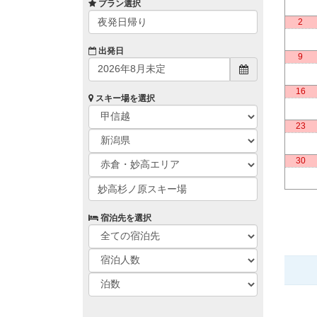
プラン選択
夜発日帰り
2
出発日
9
16
スキー場を選択
23
30
妙高杉ノ原スキー場
宿泊先を選択