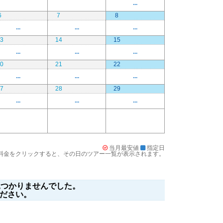
...
6
7
8
...
...
...
3
14
15
...
...
...
0
21
22
...
...
...
7
28
29
...
...
...
当月最安値
指定日
料金をクリックすると、その日のツアー一覧が表示されます。
つかりませんでした。
ださい。