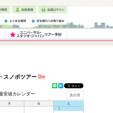
0
ー・スノボツアー
件
最安値カレンダー
次の月
木
金
土
1