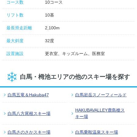
コース数
10コース
リフト数
10基
最長滑走距離
2,100m
最大斜度
32度
設置施設
更衣室、キッズルーム、医務室
白馬・栂池エリアの他のスキー場を探す
白馬五竜＆Hakuba47
白馬岩岳スノーフィールド
HAKUBAVALLEY鹿島槍ス
白馬八方尾根スキー場
キー場
白馬さのさかスキー場
白馬乗鞍温泉スキー場