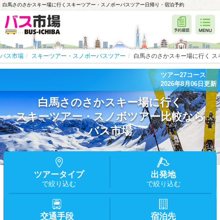
白馬さのさかスキー場に行くスキーツアー・スノボーバスツアー日帰り・宿泊予約
バス市場
スキーツアー・スノボーバスツアー
白馬さのさかスキー場に行く ス
ツアー27コース
2026年8月06日更新
白馬さのさかスキー場に行く
スキーツアー・スノボツアー比較なら
バス市場
ツアータイプ
出発地
で絞り込む
で絞り込む
交通手段
宿泊先