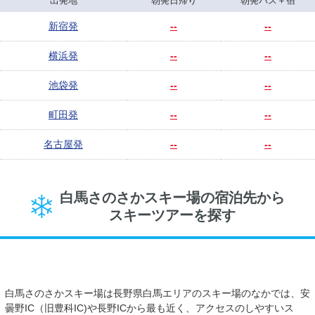
出発地
朝発日帰り
朝発バス＋宿
新宿発
--
--
横浜発
--
--
池袋発
--
--
町田発
--
--
名古屋発
--
--
白馬さのさかスキー場の宿泊先から
スキーツアーを探す
白馬さのさかスキー場は長野県白馬エリアのスキー場のなかでは、安
曇野IC（旧豊科IC)や長野ICから最も近く、アクセスのしやすいス