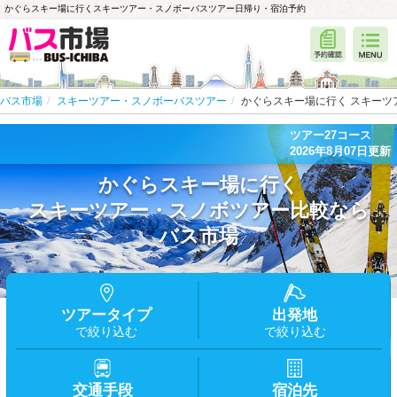
かぐらスキー場に行くスキーツアー・スノボーバスツアー日帰り・宿泊予約
バス市場
スキーツアー・スノボーバスツアー
かぐらスキー場に行く スキーツ
ツアー27コース
2026年8月07日更新
かぐらスキー場に行く
スキーツアー・スノボツアー比較なら
バス市場
ツアータイプ
出発地
で絞り込む
で絞り込む
交通手段
宿泊先