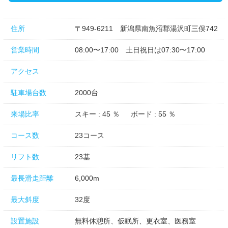
大型駐車場も完備されており、車での来場も可能なうえ、最寄りの湯
沢温泉街からシャトルバスも運行されているので、車でも電車でもア
クセスの良いのがメリットです。 かぐらスキー場の周辺には、登山
住所
〒949-6211 新潟県南魚沼郡湯沢町三俣742
のベースキャンプとしても利用されている山小屋、ホテルがあり、泊
りがけのスキー・スノボツアーも満喫できます。
営業時間
08:00〜17:00 土日祝日は07:30〜17:00
アクセス
駐車場台数
2000台
来場比率
スキー : 45 ％ ボード : 55 ％
コース数
23コース
リフト数
23基
最長滑走距離
6,000m
最大斜度
32度
設置施設
無料休憩所、仮眠所、更衣室、医務室