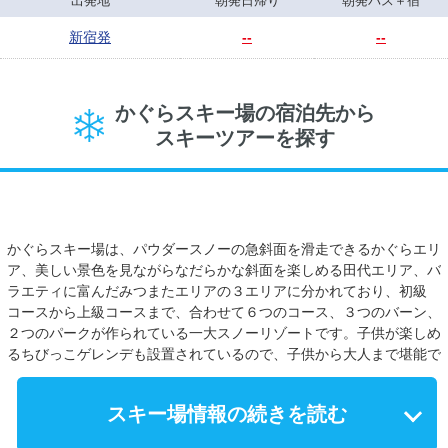
出発地
朝発日帰り
朝発バス＋宿
新宿発
--
--
かぐらスキー場の宿泊先から
スキーツアーを探す
かぐらスキー場は、パウダースノーの急斜面を滑走できるかぐらエリ
ア、美しい景色を見ながらなだらかな斜面を楽しめる田代エリア、バ
ラエティに富んだみつまたエリアの３エリアに分かれており、初級
コースから上級コースまで、合わせて６つのコース、３つのバーン、
２つのパークが作られている一大スノーリゾートです。子供が楽しめ
るちびっこゲレンデも設置されているので、子供から大人まで堪能で
きるスキー場です。 和食から洋食まで、様々なメニューが揃ったレ
ストラン、お土産物を揃えたショップ、無料休憩所などが完備されて
スキー場情報の続きを読む
います。宅配サービスや、スキー・スノボ用品のレンタルも行ってい
るので、手ぶらでスキー・スノボツアーに参加できるので便利です。