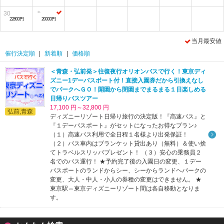
30
22800円
20000円
当月最安値
催行決定順
|
新着順
|
価格順
＜青森・弘前発＞往復夜行オリオンバスで行く！東京ディ
ズニー1デーパスポート付！直接入園券だから引換えなし
でパークへＧＯ！開園から閉園までまるまる１日楽しめる
日帰りバスツアー
17,100 円～32,800 円
弘前,青森
ディズニーリゾート日帰り旅行の決定版！『高速バス』と
『１デーパスポート』がセットになったお得なプラン♪
（１）高速バス利用で全日程１名様より出発保証！
（２）バス車内はブランケット貸出あり（無料）＆使い捨
てトラベルスリッパプレゼント！ （３）安心の乗務員２
名でのバス運行！ ★予約完了後の入園日の変更、１デー
パスポートのランドからシー、シーからランドヘパークの
変更、大人・中人・小人の券種の変更はできません。 ★
東京駅⇔東京ディズニーリゾート間は各自移動となりま
す。