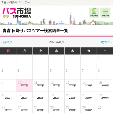
青森 の日帰りバスツアー
青森 日帰りバスツアー検索結果一覧
前の月
2026年8月
次の月
日
月
火
水
木
金
土
1
2
3
4
5
6
7
8
10
11
12
13
14
15
9
29600円
29000円
29000円
30700円
31300円
30200円
16
17
18
19
20
21
22
27300円
25600円
25600円
25600円
27900円
30200円
29000円
23
24
25
26
27
28
29
24800円
22300円
22300円
22300円
25900円
26300円