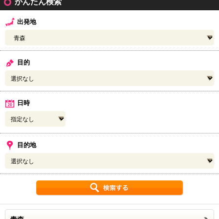
かんたん検索
出発地
31
目的
日時
目的地