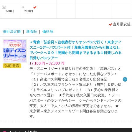
30
22800円
20000円
当月最安値
催行決定順
|
新着順
|
価格順
＜青森・弘前発＞往復夜行オリオンバスで行く！東京ディ
ズニー1デーパスポート付！直接入園券だから引換えなし
でパークへＧＯ！開園から閉園までまるまる１日楽しめる
日帰りバスツアー
17,100 円～32,800 円
弘前,青森
ディズニーリゾート日帰り旅行の決定版！『高速バス』と
『１デーパスポート』がセットになったお得なプラン♪
（１）高速バス利用で全日程１名様より出発保証！
（２）バス車内はブランケット貸出あり（無料）＆使い捨
てトラベルスリッパプレゼント！ （３）安心の乗務員２
名でのバス運行！ ★予約完了後の入園日の変更、１デー
パスポートのランドからシー、シーからランドヘパークの
変更、大人・中人・小人の券種の変更はできません。 ★
東京駅⇔東京ディズニーリゾート間は各自移動となりま
す。