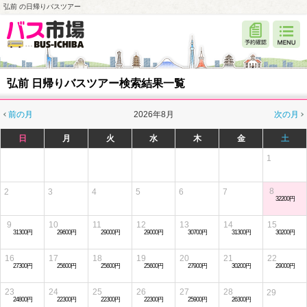
弘前 の日帰りバスツアー
弘前 日帰りバスツアー検索結果一覧
前の月
2026年8月
次の月
日
月
火
水
木
金
土
1
8
2
3
4
5
6
7
32200円
9
10
11
12
13
14
15
31300円
29600円
29000円
29000円
30700円
31300円
30200円
16
17
18
19
20
21
22
27300円
25600円
25600円
25600円
27900円
30200円
29000円
23
24
25
26
27
28
29
24800円
22300円
22300円
22300円
25900円
26300円