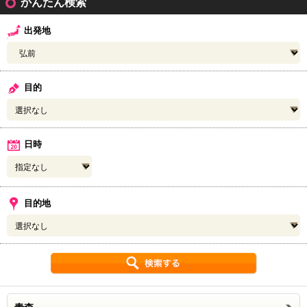
かんたん検索
出発地
31
目的
日時
目的地