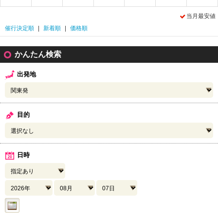
当月最安値
催行決定順
|
新着順
|
価格順
かんたん検索
出発地
目的
日時