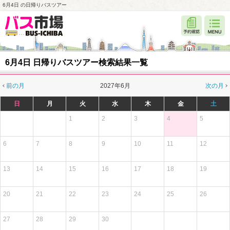
6月4日 の日帰りバスツアー
6月4日 日帰りバスツアー検索結果一覧
前の月
2027年6月
次の月
日
月
火
水
木
金
土
1
2
3
4
5
6
7
8
9
10
11
12
13
14
15
16
17
18
19
20
21
22
23
24
25
26
27
28
29
30