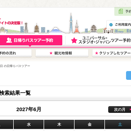
10日 の日帰りバスツアー
ー検索結果一覧
2027年6月
次の月
火
水
木
金
土