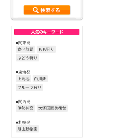
■関東発
食べ放題
もも狩り
ぶどう狩り
■東海発
上高地
白川郷
フルーツ狩り
■関西発
伊勢神宮
大塚国際美術館
■札幌発
旭山動物園