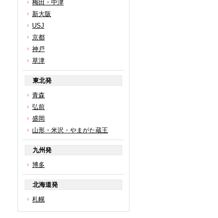
梅田・中津
新大阪
USJ
京都
神戸
草津
東北発
青森
弘前
盛岡
山形・米沢・やまがた蔵王
九州発
博多
北海道発
札幌