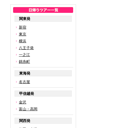
関東発
新宿
東京
横浜
八王子発
一之江
錦糸町
東海発
名古屋
甲信越発
金沢
富山・高岡
関西発