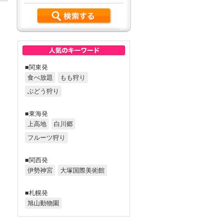
■関東発
食べ放題
もも狩り
ぶどう狩り
■東海発
上高地
白川郷
フルーツ狩り
■関西発
伊勢神宮
大塚国際美術館
■札幌発
旭山動物園