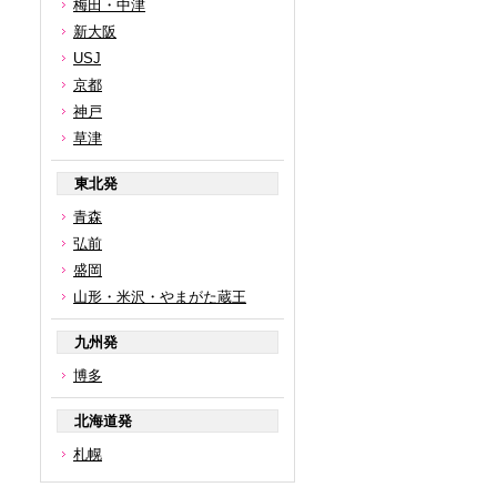
梅田・中津
新大阪
USJ
京都
神戸
草津
東北発
青森
弘前
盛岡
山形・米沢・やまがた蔵王
九州発
博多
北海道発
札幌