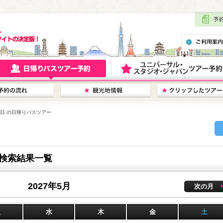
15日 の日帰りバスツアー
ー検索結果一覧
2027年5月
次の月
火
水
木
金
土