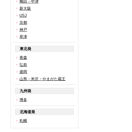
梅田・中津
新大阪
USJ
京都
神戸
草津
東北発
青森
弘前
盛岡
山形・米沢・やまがた蔵王
九州発
博多
北海道発
札幌