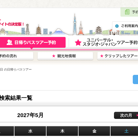
13日 の日帰りバスツアー
ー検索結果一覧
2027年5月
次の月
火
水
木
金
土