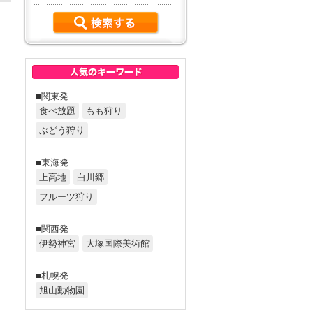
■関東発
食べ放題
もも狩り
ぶどう狩り
■東海発
上高地
白川郷
フルーツ狩り
■関西発
伊勢神宮
大塚国際美術館
■札幌発
旭山動物園