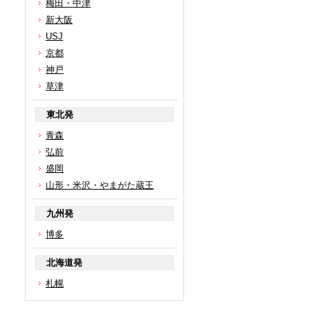
梅田・中津
新大阪
USJ
京都
神戸
草津
東北発
青森
弘前
盛岡
山形・米沢・やまがた蔵王
九州発
博多
北海道発
札幌