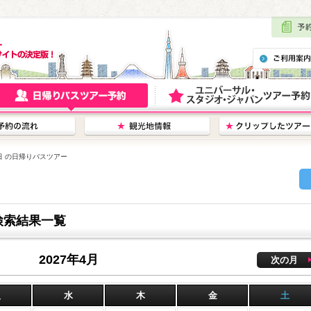
4日 の日帰りバスツアー
検索結果一覧
2027年4月
次の月
火
水
木
金
土