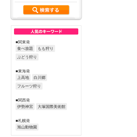
■関東発
食べ放題
もも狩り
ぶどう狩り
■東海発
上高地
白川郷
フルーツ狩り
■関西発
伊勢神宮
大塚国際美術館
■札幌発
旭山動物園