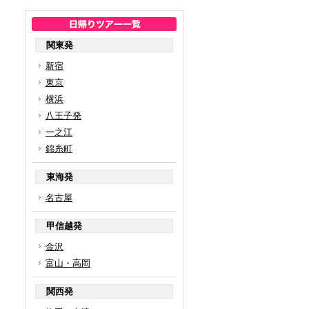
関東発
新宿
東京
横浜
八王子発
一之江
錦糸町
東海発
名古屋
甲信越発
金沢
富山・高岡
関西発