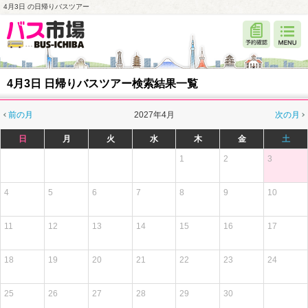
4月3日 の日帰りバスツアー
4月3日 日帰りバスツアー検索結果一覧
前の月
2027年4月
次の月
日
月
火
水
木
金
土
1
2
3
4
5
6
7
8
9
10
11
12
13
14
15
16
17
18
19
20
21
22
23
24
25
26
27
28
29
30