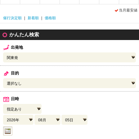
当月最安値
催行決定順
|
新着順
|
価格順
かんたん検索
出発地
目的
日時