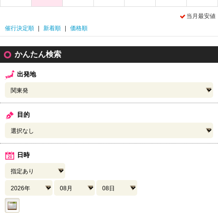
当月最安値
催行決定順
|
新着順
|
価格順
かんたん検索
出発地
目的
日時