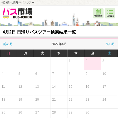
4月2日 の日帰りバスツアー
4月2日 日帰りバスツアー検索結果一覧
前の月
2027年4月
次の月
日
月
火
水
木
金
土
1
2
3
4
5
6
7
8
9
10
11
12
13
14
15
16
17
18
19
20
21
22
23
24
25
26
27
28
29
30