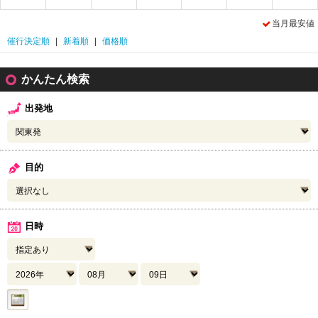
当月最安値
催行決定順
|
新着順
|
価格順
かんたん検索
出発地
目的
日時