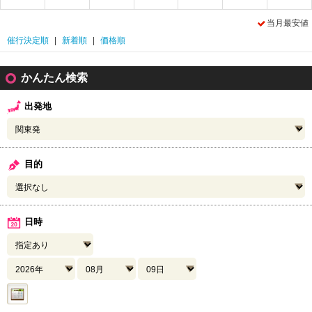
当月最安値
催行決定順
|
新着順
|
価格順
かんたん検索
出発地
目的
日時