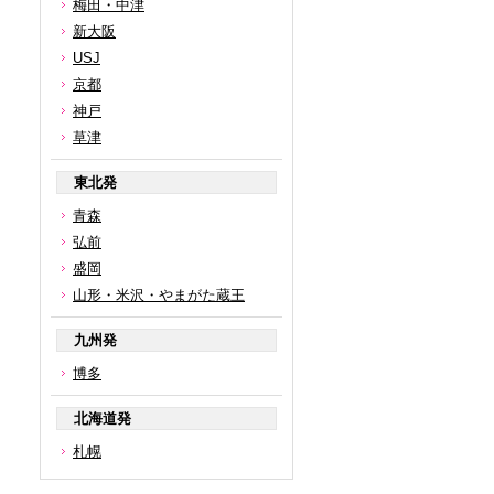
梅田・中津
新大阪
USJ
京都
神戸
草津
東北発
青森
弘前
盛岡
山形・米沢・やまがた蔵王
九州発
博多
北海道発
札幌