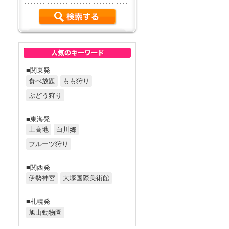
■関東発
食べ放題
もも狩り
ぶどう狩り
■東海発
上高地
白川郷
フルーツ狩り
■関西発
伊勢神宮
大塚国際美術館
■札幌発
旭山動物園