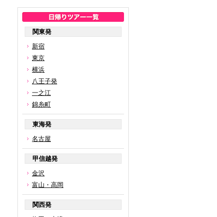
関東発
新宿
東京
横浜
八王子発
一之江
錦糸町
東海発
名古屋
甲信越発
金沢
富山・高岡
関西発