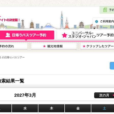
7日 の日帰りバスツアー
検索結果一覧
2027年3月
次の月
火
水
木
金
土