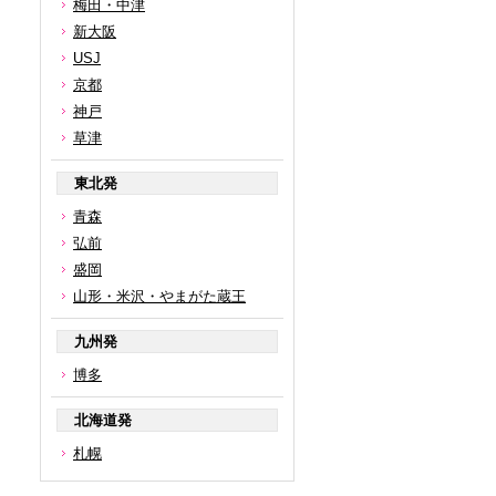
梅田・中津
新大阪
USJ
京都
神戸
草津
東北発
青森
弘前
盛岡
山形・米沢・やまがた蔵王
九州発
博多
北海道発
札幌