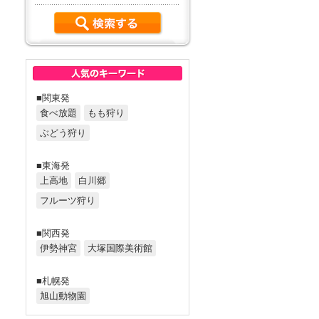
■関東発
食べ放題
もも狩り
ぶどう狩り
■東海発
上高地
白川郷
フルーツ狩り
■関西発
伊勢神宮
大塚国際美術館
■札幌発
旭山動物園