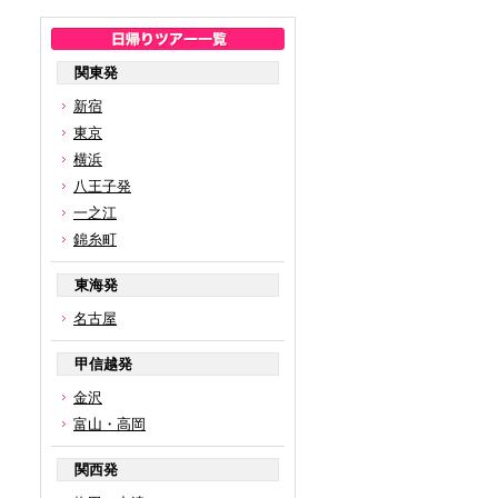
関東発
新宿
東京
横浜
八王子発
一之江
錦糸町
東海発
名古屋
甲信越発
金沢
富山・高岡
関西発