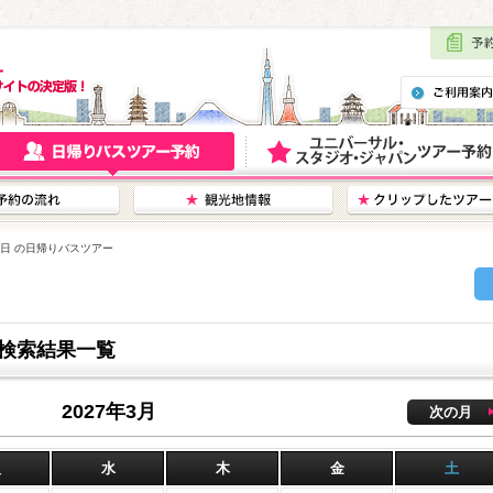
27日 の日帰りバスツアー
ー検索結果一覧
2027年3月
次の月
火
水
木
金
土