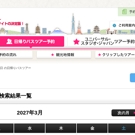
20日 の日帰りバスツアー
ー検索結果一覧
2027年3月
次の月
火
水
木
金
土