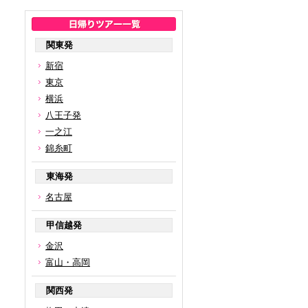
関東発
新宿
東京
横浜
八王子発
一之江
錦糸町
東海発
名古屋
甲信越発
金沢
富山・高岡
関西発