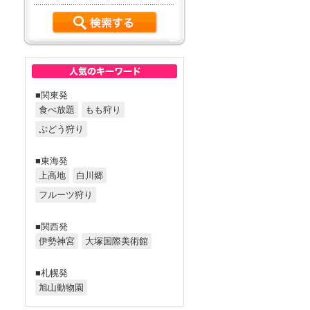
■関東発
食べ放題
もも狩り
ぶどう狩り
■東海発
上高地
白川郷
フルーツ狩り
■関西発
伊勢神宮
大塚国際美術館
■札幌発
旭山動物園