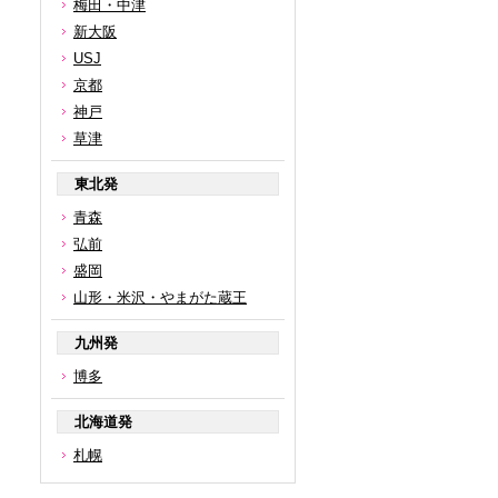
梅田・中津
新大阪
USJ
京都
神戸
草津
東北発
青森
弘前
盛岡
山形・米沢・やまがた蔵王
九州発
博多
北海道発
札幌